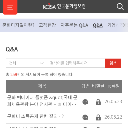
문화디지털이란?
고객헌장
자주묻는 Q&A
Q&A
기업성장
Q&A
검색
259
총
건의 게시물이 등록 되어 있습니다.
제목
답변
비밀글
등록일
문화 빅데이터 플랫폼 &quot;국내 문
26.06.23
화체육관광 분야 전시관 시설 데이터
&quot; 제공 관련 문의
문화비 소득공제 관련 질의 - 2
26.06.22